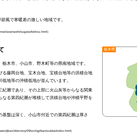
季節風で寒暖差の激しい地域です。
ei/aramashi/sugata/kishou.html）
て
栃木県
、栃木市、小山市、野木町等の県南地域です。
びる藤岡台地、宝木台地、宝積台地等の洪積台地
川低地等の沖積低地が並んでいます。
三紀層であり、その上部に火山灰等からなる関東
らなる第四紀層が堆積して洪積台地や沖積平野を
の基盤は深く、小山市付近での第四紀層は厚さ
ban/directory/09tochigi/kantoukita/index.html）