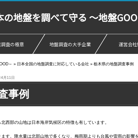
の地盤を調べて守る ～地盤GOO
盤調査の極意
地盤調査の大手企業
運営会社
OOD～
»
日本全国の地盤調査に対応している会社
»
栃木県の地盤調査事例
4月11日
査事例
ら北西部の山地は日本海岸気候区の特徴も有しています。
ります。降水量は北部山地で多くなり、梅雨期よりも台風や雷雨の影響を