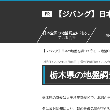
【ジバング】日本
日本全国の地盤調査に対応し
地
ている会社
【ジバング】日本の地盤を調べて守る ～地盤G
公開日：2022年03月08日
｜最終更新日時：2022年
栃木県の地盤調
栃木県の気候は太平洋岸気候区で、北部か
冬は放射冷却により、朝の最低気温が下が