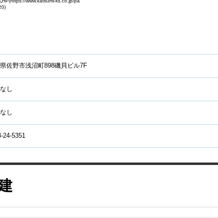
://www.katsumi-ks.co.jp/pa
20)
県佐野市浅沼町898磯貝ビル7F
なし
なし
-24-5351
建