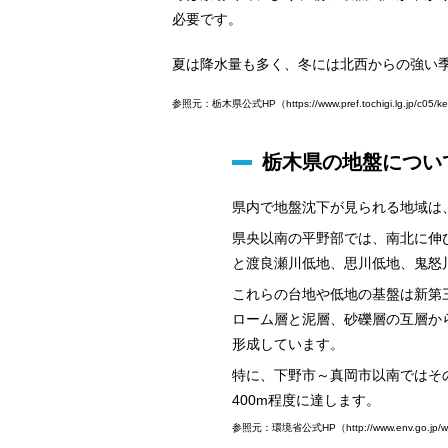
必要です。
夏は降水量も多く、冬には北西からの強い
参照元：栃木県公式HP（https://www.pref.tochigi.lg.jp/c05/kens
栃木県の地盤につい
県内で地盤沈下が見られる地域は
県央以南の平野部では、南北に伸
と渡良瀬川低地、思川低地、鬼怒
これらの台地や低地の基盤は新第
ローム層と泥層、砂礫層の互層か
形成しています。
特に、下野市～真岡市以南ではそ
400m程度に達します。
参照元：環境省公式HP（http://www.env.go.jp/water/ji