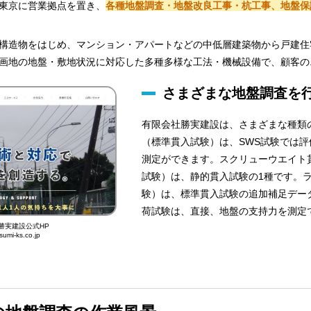
東京に営業拠点を置き、
各種地盤調査・地盤改良工事・杭工事、地盤保
構造物をはじめ、マンション・アパートなどの中低層建築物から戸建住
画地の地盤・敷地状況に対応した多種多様な工法・機械設備で、顧客の
さまざまな地盤調査を
有限会社勝実建設は、さまざまな種類
（標準貫入試験）は、SWS試験では
測定ができます。スクリューウエイト
試験）は、静的貫入試験の1種です。
験）は、標準貫入試験の追加補足デー
荷試験は、直接、地盤の支持力を測定
勝実建設公式HP
sumi-ks.co.jp