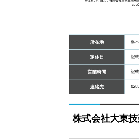
画像右の引用元：有限会社勝実建設公式HP(https
ges/
所在地
栃木
定休日
記載
営業時間
記載
連絡先
0283
株式会社大東技