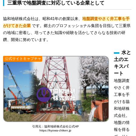
三重県で地盤調査に対応している企業として
協和地研株式会社は、昭和41年の創業以来、
地盤調査やさく井工事を手
がけてきた企業
です。郷土のプロフェッショナル集団を目指して三重県
の地域に密着し、培ってきた知識や経験を活かしてさらなる技術の研
鑽、開発に努めています。
水と
公式サイトキャプチャ
土のエ
キスパ
ート
地盤調査
やさく井
工事を手
がける協
和地研株
式会社。
地盤の情
引用元：協和地研株式会社公式HP
報を得る
https://kyowa-chiken.jp