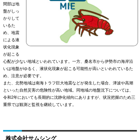
間部は地
盤がしっ
かりして
いるた
め、地震
による液
状化現象
が起こる
心配が少ない地域といわれています。一方、桑名市から伊勢市の海岸沿
いは地盤がゆるく、液状化現象が起こる可能性が高いといわれているた
め、注意が必要です。
また、北勢地域は南海トラフ巨大地震などが発生した場合、津波や高潮
といった自然災害の危険性が高い地域。同地域の地盤沈下については、
令和2年においても長期的に沈静化傾向にありますが、状況把握のため三
重県では観測と監視を継続しています。
株式会社サムシング