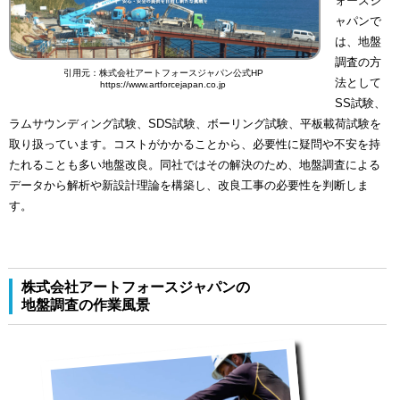
ォースジ
ャパンで
は、地盤
調査の方
引用元：株式会社アートフォースジャパン公式HP
法として
https://www.artforcejapan.co.jp
SS試験、
ラムサウンディング試験、SDS試験、ボーリング試験、平板載荷試験を
取り扱っています。コストがかかることから、必要性に疑問や不安を持
たれることも多い地盤改良。同社ではその解決のため、地盤調査による
データから解析や新設計理論を構築し、改良工事の必要性を判断しま
す。
株式会社アートフォースジャパンの
地盤調査の作業風景