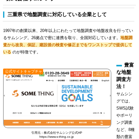
三重県で地盤調査に対応している企業として
1997年の創業以来、20年以上にわたって地盤調査や地盤改良を行ってい
るサムシング。26拠点で密に連携を取り、全国対応しています。
地盤調
査から改良、保証、建設後の検査や修正までをワンストップで提供して
いる
のが特徴です。
豊富
公式サイトキャプチャ
な地盤
調査方
法！
サムシン
グでは、
SWS試験
やボーリ
ング調査
など、8種
引用元：株式会社サムシング公式HP
類の豊富
https://www.s-thing.co.jp