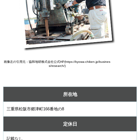
画像左の引用元：協和地研株式会社公式HP(https://kyowa-chiken.jp/busines
s/research/)
所在地
三重県松阪市郷津町166番地の8
定休日
記載なし