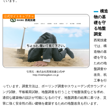
ています。
構造
公式サイトキャプチャ
物の基
礎を守
る地盤
調査
西尾技建
では、構
造物の基
礎を守る
ための地
盤調査や
引用元：株式会社西尾技建公式HP
改良、杭
http://nishiogiken.co.jp
工事を行
っています。調査方法は、ボーリング調査やスウェーデン式サウンディ
ング試験、平板載荷試験。地盤調査を行うことで地盤強度などを求め、
適切な建築物の設計が可能になるのです。地盤調査の結果に基づき、災
害に強く安全性の高い建物を建築するための地盤改良も行います。