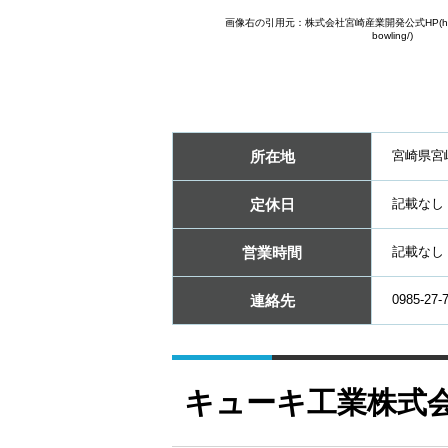
画像右の引用元：株式会社宮崎産業開発公式HP(http://mi
bowling/)
所在地
宮崎県宮
定休日
記載なし
営業時間
記載なし
連絡先
0985-27-
キューキ工業株式