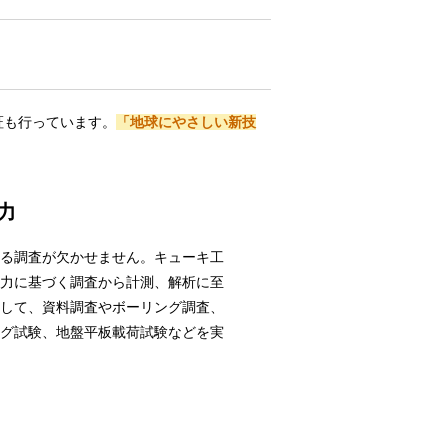
証も行っています。
「地球にやさしい新技
力
る調査が欠かせません。キューキ工
力に基づく調査から計測、解析に至
して、資料調査やボーリング調査、
グ試験、地盤平板載荷試験などを実