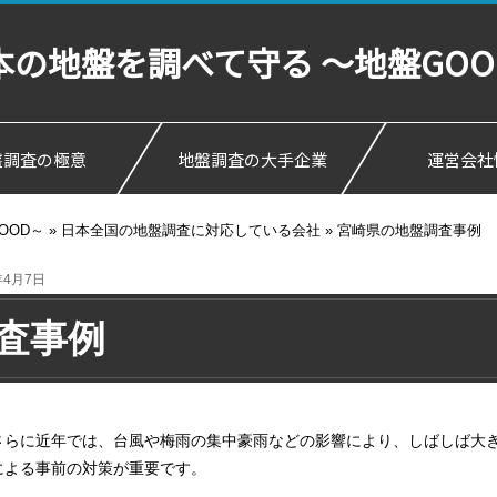
の地盤を調べて守る ～地盤GOO
盤調査の極意
地盤調査の大手企業
運営会社
OOD～
»
日本全国の地盤調査に対応している会社
»
宮崎県の地盤調査事例
年4月7日
査事例
さらに近年では、台風や梅雨の集中豪雨などの影響により、しばしば大
による事前の対策が重要です。