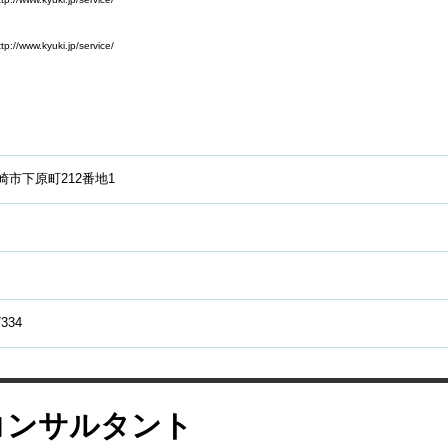
.kyuki.jp/service/
崎市下原町212番地1
7334
コンサルタント